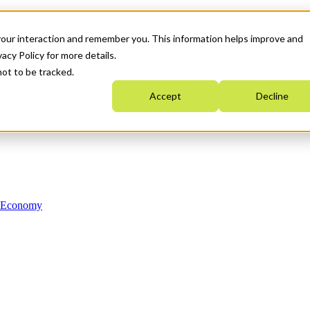
your interaction and remember you. This information helps improve and
acy Policy for more details.
not to be tracked.
Accept
Decline
n Economy