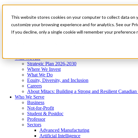
Mitacs Plus
Contact Us
This website stores cookies on your computer to collect data on 
News & Events
Get Started
customize your browsing experience and for analytics. See our Priv
Menu
If you decline, only a single cookie will remember your preference 
Who We Are
Who We Serve
Services
Programs
Impact
Who We Are
Strategic Plan 2026-2030
Where We Invest
What We Do
Equity, Diversity, and Inclusion
Careers
About Mitacs: Building a Strong and Resilient Canadia
Who We Serve
Business
Not-for-Profit
Student & Postdoc
Professor
Sectors
Advanced Manufacturing
Artificial Intelligence