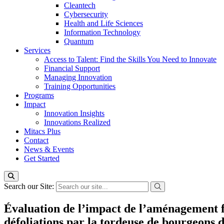
Cleantech
Cybersecurity
Health and Life Sciences
Information Technology
Quantum
Services
Access to Talent: Find the Skills You Need to Innovate
Financial Support
Managing Innovation
Training Opportunities
Programs
Impact
Innovation Insights
Innovations Realized
Mitacs Plus
Contact
News & Events
Get Started
Search our Site:
Évaluation de l’impact de l’aménagement for
défoliations par la tordeuse de bourgeons 