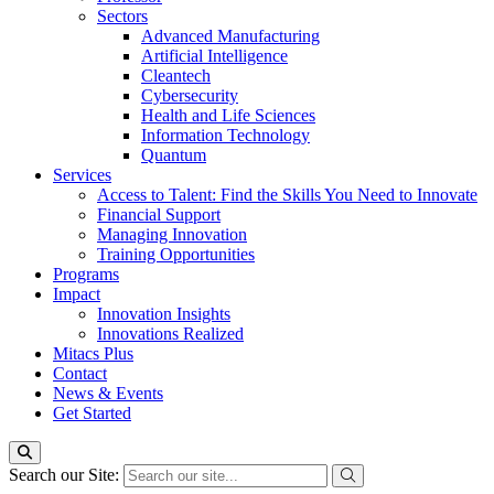
Sectors
Advanced Manufacturing
Artificial Intelligence
Cleantech
Cybersecurity
Health and Life Sciences
Information Technology
Quantum
Services
Access to Talent: Find the Skills You Need to Innovate
Financial Support
Managing Innovation
Training Opportunities
Programs
Impact
Innovation Insights
Innovations Realized
Mitacs Plus
Contact
News & Events
Get Started
Search our Site: