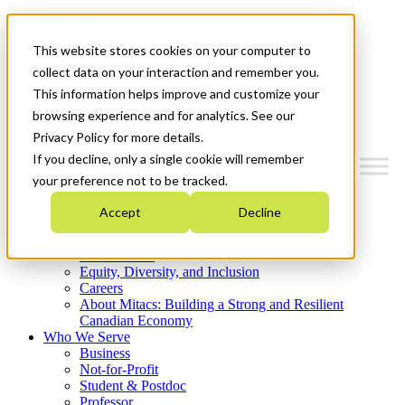
Mitacs Plus
Contact Us
This website stores cookies on your computer to
News & Events
Get Started
collect data on your interaction and remember you.
This information helps improve and customize your
Menu
browsing experience and for analytics. See our
Privacy Policy for more details.
If you decline, only a single cookie will remember
your preference not to be tracked.
Who We Are
Accept
Decline
Strategic Plan 2026-2030
Where We Invest
What We Do
Equity, Diversity, and Inclusion
Careers
About Mitacs: Building a Strong and Resilient
Canadian Economy
Who We Serve
Business
Not-for-Profit
Student & Postdoc
Professor