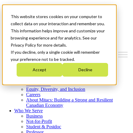
Mitacs Plus
Contact Us
This website stores cookies on your computer to
News & Events
Get Started
collect data on your interaction and remember you.
This information helps improve and customize your
Menu
browsing experience and for analytics. See our
Privacy Policy for more details.
If you decline, only a single cookie will remember
your preference not to be tracked.
Who We Are
Accept
Decline
Strategic Plan 2026-2030
Where We Invest
What We Do
Equity, Diversity, and Inclusion
Careers
About Mitacs: Building a Strong and Resilient
Canadian Economy
Who We Serve
Business
Not-for-Profit
Student & Postdoc
Professor