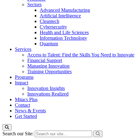
Sectors
Advanced Manufacturing
Artificial Intelligence
Cleantech
Cybersecurity
Health and Life Sciences
Information Technology
Quantum
Services
Access to Talent: Find the Skills You Need to Innovate
Financial Support
Managing Innovation
Training Opportunities
Programs
Impact
Innovation Insights
Innovations Realized
Mitacs Plus
Contact
News & Events
Get Started
Search our Site: