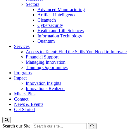
Sectors
Advanced Manufacturing
Artificial Intelligence
Cleantech
Cybersecurity
Health and Life Sciences
Information Technology
Quantum
Services
Access to Talent: Find the Skills You Need to Innovate
Financial Support
Managing Innovation
Training Opportunities
Programs
Impact
Innovation Insights
Innovations Realized
Mitacs Plus
Contact
News & Events
Get Started
Search our Site: