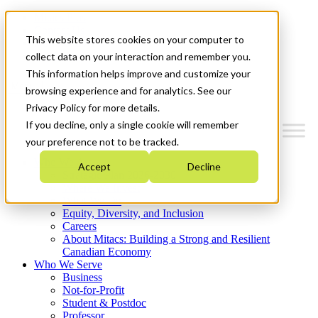
Mitacs Plus
Contact Us
This website stores cookies on your computer to
News & Events
Get Started
collect data on your interaction and remember you.
This information helps improve and customize your
Menu
browsing experience and for analytics. See our
Privacy Policy for more details.
If you decline, only a single cookie will remember
your preference not to be tracked.
Who We Are
Accept
Decline
Strategic Plan 2026-2030
Where We Invest
What We Do
Equity, Diversity, and Inclusion
Careers
About Mitacs: Building a Strong and Resilient
Canadian Economy
Who We Serve
Business
Not-for-Profit
Student & Postdoc
Professor