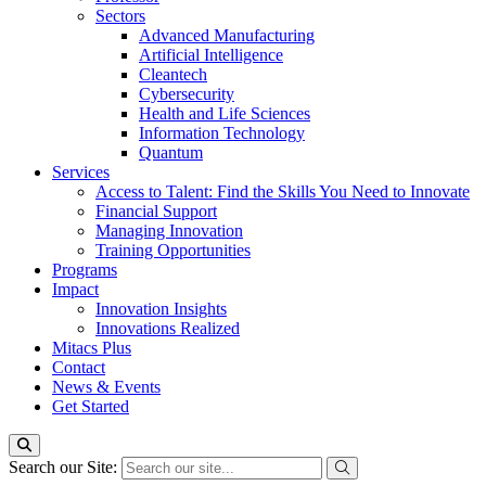
Sectors
Advanced Manufacturing
Artificial Intelligence
Cleantech
Cybersecurity
Health and Life Sciences
Information Technology
Quantum
Services
Access to Talent: Find the Skills You Need to Innovate
Financial Support
Managing Innovation
Training Opportunities
Programs
Impact
Innovation Insights
Innovations Realized
Mitacs Plus
Contact
News & Events
Get Started
Search our Site: