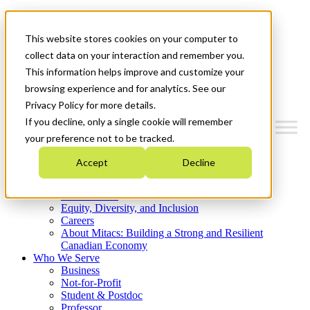
Mitacs Plus
Contact Us
This website stores cookies on your computer to
News & Events
Get Started
collect data on your interaction and remember you.
This information helps improve and customize your
Menu
browsing experience and for analytics. See our
Privacy Policy for more details.
If you decline, only a single cookie will remember
your preference not to be tracked.
Who We Are
Accept
Decline
Strategic Plan 2026-2030
Where We Invest
What We Do
Equity, Diversity, and Inclusion
Careers
About Mitacs: Building a Strong and Resilient
Canadian Economy
Who We Serve
Business
Not-for-Profit
Student & Postdoc
Professor