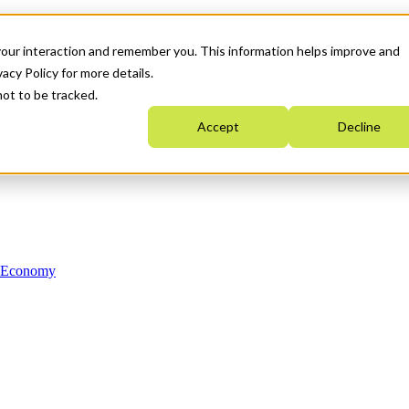
your interaction and remember you. This information helps improve and
acy Policy for more details.
not to be tracked.
Accept
Decline
n Economy