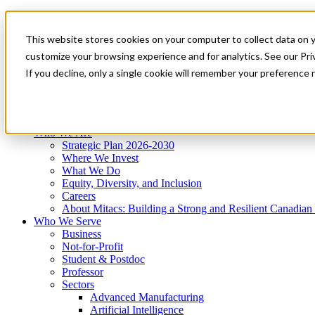
Mitacs Plus
Contact Us
This website stores cookies on your computer to collect data on 
News & Events
Get Started
customize your browsing experience and for analytics. See our Priv
Menu
If you decline, only a single cookie will remember your preference 
Who We Are
Who We Serve
Services
Programs
Impact
Who We Are
Strategic Plan 2026-2030
Where We Invest
What We Do
Equity, Diversity, and Inclusion
Careers
About Mitacs: Building a Strong and Resilient Canadia
Who We Serve
Business
Not-for-Profit
Student & Postdoc
Professor
Sectors
Advanced Manufacturing
Artificial Intelligence