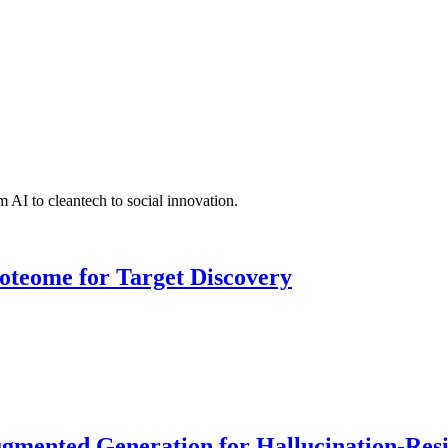
 AI to cleantech to social innovation.
roteome for Target Discovery
ented Generation for Hallucination-Resist