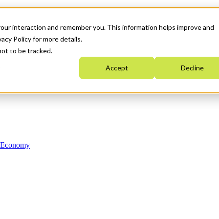
your interaction and remember you. This information helps improve and
acy Policy for more details.
not to be tracked.
Accept
Decline
n Economy