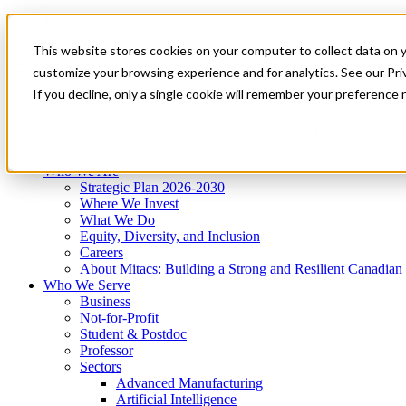
Mitacs Plus
Contact Us
This website stores cookies on your computer to collect data on 
News & Events
Get Started
customize your browsing experience and for analytics. See our Priv
Menu
If you decline, only a single cookie will remember your preference 
Who We Are
Who We Serve
Services
Programs
Impact
Who We Are
Strategic Plan 2026-2030
Where We Invest
What We Do
Equity, Diversity, and Inclusion
Careers
About Mitacs: Building a Strong and Resilient Canadia
Who We Serve
Business
Not-for-Profit
Student & Postdoc
Professor
Sectors
Advanced Manufacturing
Artificial Intelligence