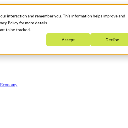
your interaction and remember you. This information helps improve and
acy Policy for more details.
not to be tracked.
Accept
Decline
n Economy