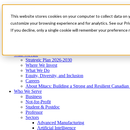
Mitacs Plus
Contact Us
This website stores cookies on your computer to collect data on 
News & Events
Get Started
customize your browsing experience and for analytics. See our Priv
Menu
If you decline, only a single cookie will remember your preference 
Who We Are
Who We Serve
Services
Programs
Impact
Who We Are
Strategic Plan 2026-2030
Where We Invest
What We Do
Equity, Diversity, and Inclusion
Careers
About Mitacs: Building a Strong and Resilient Canadia
Who We Serve
Business
Not-for-Profit
Student & Postdoc
Professor
Sectors
Advanced Manufacturing
Artificial Intelligence