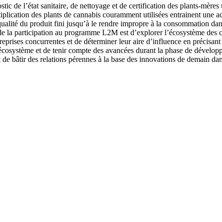
c de l’état sanitaire, de nettoyage et de certification des plants-mères 
tiplication des plants de cannabis couramment utilisées entrainent une a
lité du produit fini jusqu’à le rendre impropre à la consommation dans c
e la participation au programme L2M est d’explorer l’écosystème des cul
prises concurrentes et de déterminer leur aire d’influence en précisant s
l’écosystème et de tenir compte des avancées durant la phase de dévelop
 de bâtir des relations pérennes à la base des innovations de demain dan