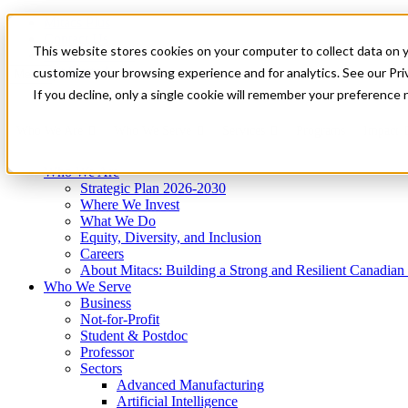
Mitacs Plus
Contact Us
This website stores cookies on your computer to collect data on 
News & Events
Get Started
customize your browsing experience and for analytics. See our Priv
Menu
If you decline, only a single cookie will remember your preference 
Who We Are
Who We Serve
Services
Programs
Impact
Who We Are
Strategic Plan 2026-2030
Where We Invest
What We Do
Equity, Diversity, and Inclusion
Careers
About Mitacs: Building a Strong and Resilient Canadia
Who We Serve
Business
Not-for-Profit
Student & Postdoc
Professor
Sectors
Advanced Manufacturing
Artificial Intelligence