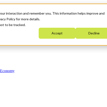
your interaction and remember you. This information helps improve and
acy Policy for more details.
not to be tracked.
Accept
Decline
n Economy