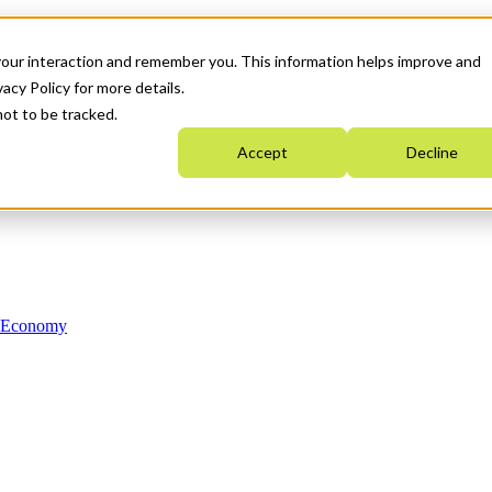
your interaction and remember you. This information helps improve and
acy Policy for more details.
not to be tracked.
Accept
Decline
n Economy