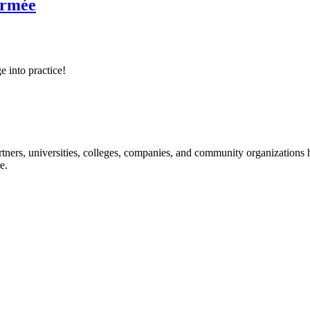
Armée
e into practice!
ners, universities, colleges, companies, and community organizations ha
e.