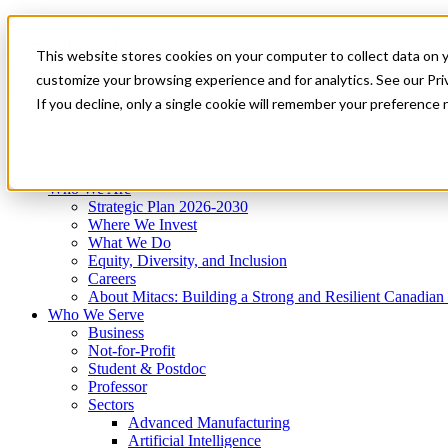
Mitacs Plus
Contact Us
This website stores cookies on your computer to collect data on 
News & Events
Get Started
customize your browsing experience and for analytics. See our Priv
Menu
If you decline, only a single cookie will remember your preference 
Who We Are
Who We Serve
Services
Programs
Impact
Who We Are
Strategic Plan 2026-2030
Where We Invest
What We Do
Equity, Diversity, and Inclusion
Careers
About Mitacs: Building a Strong and Resilient Canadia
Who We Serve
Business
Not-for-Profit
Student & Postdoc
Professor
Sectors
Advanced Manufacturing
Artificial Intelligence