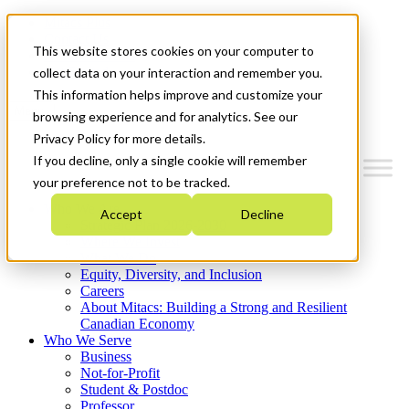
Mitacs Plus
Contact Us
This website stores cookies on your computer to
News & Events
Get Started
collect data on your interaction and remember you.
This information helps improve and customize your
Menu
browsing experience and for analytics. See our
Privacy Policy for more details.
If you decline, only a single cookie will remember
your preference not to be tracked.
Who We Are
Accept
Decline
Strategic Plan 2026-2030
Where We Invest
What We Do
Equity, Diversity, and Inclusion
Careers
About Mitacs: Building a Strong and Resilient
Canadian Economy
Who We Serve
Business
Not-for-Profit
Student & Postdoc
Professor