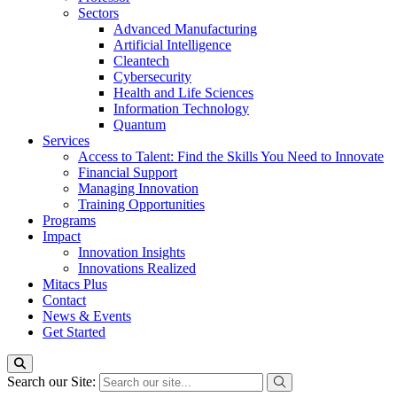
Sectors
Advanced Manufacturing
Artificial Intelligence
Cleantech
Cybersecurity
Health and Life Sciences
Information Technology
Quantum
Services
Access to Talent: Find the Skills You Need to Innovate
Financial Support
Managing Innovation
Training Opportunities
Programs
Impact
Innovation Insights
Innovations Realized
Mitacs Plus
Contact
News & Events
Get Started
Search our Site: