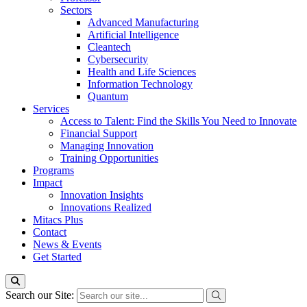
Sectors
Advanced Manufacturing
Artificial Intelligence
Cleantech
Cybersecurity
Health and Life Sciences
Information Technology
Quantum
Services
Access to Talent: Find the Skills You Need to Innovate
Financial Support
Managing Innovation
Training Opportunities
Programs
Impact
Innovation Insights
Innovations Realized
Mitacs Plus
Contact
News & Events
Get Started
Search our Site: