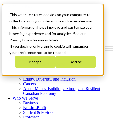
Mitacs Plus
Contact Us
This website stores cookies on your computer to
News & Events
Get Started
collect data on your interaction and remember you.
This information helps improve and customize your
Menu
browsing experience and for analytics. See our
Privacy Policy for more details.
If you decline, only a single cookie will remember
your preference not to be tracked.
Who We Are
Accept
Decline
Strategic Plan 2026-2030
Where We Invest
What We Do
Equity, Diversity, and Inclusion
Careers
About Mitacs: Building a Strong and Resilient
Canadian Economy
Who We Serve
Business
Not-for-Profit
Student & Postdoc
Professor