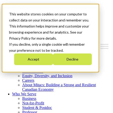
Mitacs Plus
Contact Us
This website stores cookies on your computer to
News & Events
Get Started
collect data on your interaction and remember you.
This information helps improve and customize your
Menu
browsing experience and for analytics. See our
Privacy Policy for more details.
If you decline, only a single cookie will remember
your preference not to be tracked.
Who We Are
Accept
Decline
Strategic Plan 2026-2030
Where We Invest
What We Do
Equity, Diversity, and Inclusion
Careers
About Mitacs: Building a Strong and Resilient
Canadian Economy
Who We Serve
Business
Not-for-Profit
Student & Postdoc
Professor