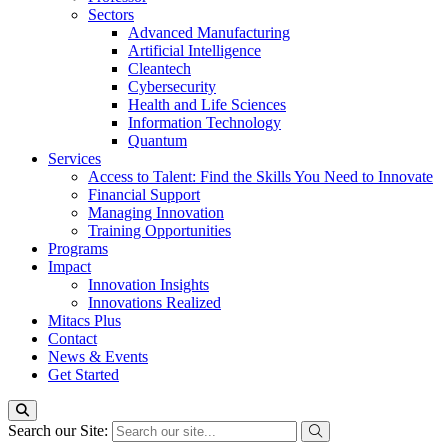
Sectors
Advanced Manufacturing
Artificial Intelligence
Cleantech
Cybersecurity
Health and Life Sciences
Information Technology
Quantum
Services
Access to Talent: Find the Skills You Need to Innovate
Financial Support
Managing Innovation
Training Opportunities
Programs
Impact
Innovation Insights
Innovations Realized
Mitacs Plus
Contact
News & Events
Get Started
Search our Site: