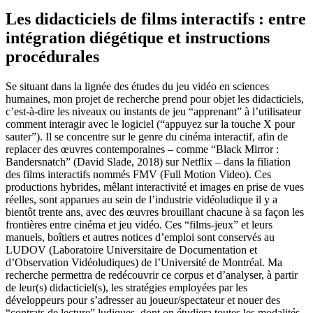
Les didacticiels de films interactifs : entre
intégration diégétique et instructions
procédurales
Se situant dans la lignée des études du jeu vidéo en sciences
humaines, mon projet de recherche prend pour objet les didacticiels,
c’est-à-dire les niveaux ou instants de jeu “apprenant” à l’utilisateur
comment interagir avec le logiciel (“appuyez sur la touche X pour
sauter”). Il se concentre sur le genre du cinéma interactif, afin de
replacer des œuvres contemporaines – comme “Black Mirror :
Bandersnatch” (David Slade, 2018) sur Netflix – dans la filiation
des films interactifs nommés FMV (Full Motion Video). Ces
productions hybrides, mêlant interactivité et images en prise de vues
réelles, sont apparues au sein de l’industrie vidéoludique il y a
bientôt trente ans, avec des œuvres brouillant chacune à sa façon les
frontières entre cinéma et jeu vidéo. Ces “films-jeux” et leurs
manuels, boîtiers et autres notices d’emploi sont conservés au
LUDOV (Laboratoire Universitaire de Documentation et
d’Observation Vidéoludiques) de l’Université de Montréal. Ma
recherche permettra de redécouvrir ce corpus et d’analyser, à partir
de leur(s) didacticiel(s), les stratégies employées par les
développeurs pour s’adresser au joueur/spectateur et nouer des
“contrats de lecture” ludiques, dont on étudiera toutes les modalités