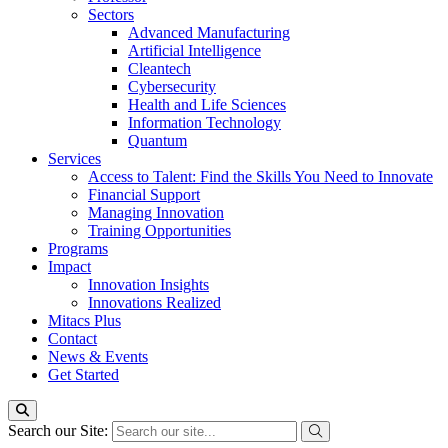
Sectors
Advanced Manufacturing
Artificial Intelligence
Cleantech
Cybersecurity
Health and Life Sciences
Information Technology
Quantum
Services
Access to Talent: Find the Skills You Need to Innovate
Financial Support
Managing Innovation
Training Opportunities
Programs
Impact
Innovation Insights
Innovations Realized
Mitacs Plus
Contact
News & Events
Get Started
Search our Site: