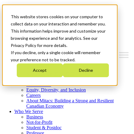
Mitacs Plus
Contact Us
This website stores cookies on your computer to
News & Events
Get Started
collect data on your interaction and remember you.
This information helps improve and customize your
Menu
browsing experience and for analytics. See our
Privacy Policy for more details.
If you decline, only a single cookie will remember
your preference not to be tracked.
Who We Are
Accept
Decline
Strategic Plan 2026-2030
Where We Invest
What We Do
Equity, Diversity, and Inclusion
Careers
About Mitacs: Building a Strong and Resilient
Canadian Economy
Who We Serve
Business
Not-for-Profit
Student & Postdoc
Professor