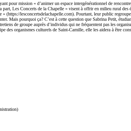
yant pour mission « d’animer un espace intergénérationnel de rencontres
part, Les Concerts de la Chapelle « visent à offrir en milieu rural des
 » (https://lesconcertsdelachapelle.com). Pourtant, leur public regroup
nter. Mais pourquoi ça? C’est à cette question que Sabrina Petit, étudi
tretiens de groupe auprès d’individus qui ne fréquentent pas les organis
ipe des organismes culturels de Saint-Camille, elle les aidera à être cons
nistration)