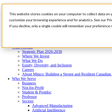
Mitacs Plus
Contact Us
This website stores cookies on your computer to collect data on 
News & Events
Get Started
customize your browsing experience and for analytics. See our Priv
Menu
If you decline, only a single cookie will remember your preference 
Who We Are
Who We Serve
Services
Programs
Impact
Who We Are
Strategic Plan 2026-2030
Where We Invest
What We Do
Equity, Diversity, and Inclusion
Careers
About Mitacs: Building a Strong and Resilient Canadia
Who We Serve
Business
Not-for-Profit
Student & Postdoc
Professor
Sectors
Advanced Manufacturing
Artificial Intelligence