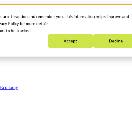
your interaction and remember you. This information helps improve and
acy Policy for more details.
not to be tracked.
Accept
Decline
n Economy