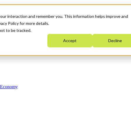
your interaction and remember you. This information helps improve and
acy Policy for more details.
not to be tracked.
Accept
Decline
n Economy