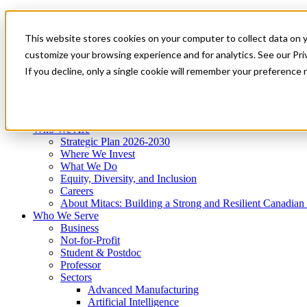
Mitacs Plus
Contact Us
This website stores cookies on your computer to collect data on 
News & Events
Get Started
customize your browsing experience and for analytics. See our Priv
Menu
If you decline, only a single cookie will remember your preference 
Who We Are
Who We Serve
Services
Programs
Impact
Who We Are
Strategic Plan 2026-2030
Where We Invest
What We Do
Equity, Diversity, and Inclusion
Careers
About Mitacs: Building a Strong and Resilient Canadia
Who We Serve
Business
Not-for-Profit
Student & Postdoc
Professor
Sectors
Advanced Manufacturing
Artificial Intelligence