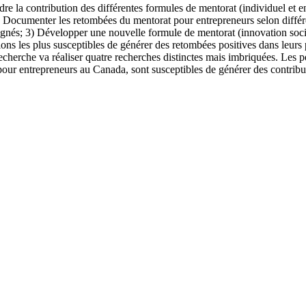
re la contribution des différentes formules de mentorat (individuel et e
 : 1) Documenter les retombées du mentorat pour entrepreneurs selon dif
s; 3) Développer une nouvelle formule de mentorat (innovation sociale 
ns les plus susceptibles de générer des retombées positives dans leurs p
 recherche va réaliser quatre recherches distinctes mais imbriquées. Les 
 pour entrepreneurs au Canada, sont susceptibles de générer des contr