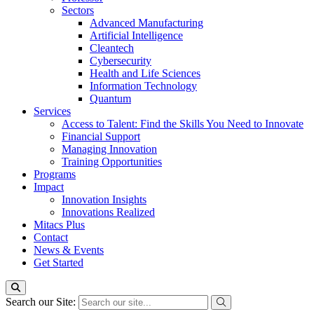
Sectors
Advanced Manufacturing
Artificial Intelligence
Cleantech
Cybersecurity
Health and Life Sciences
Information Technology
Quantum
Services
Access to Talent: Find the Skills You Need to Innovate
Financial Support
Managing Innovation
Training Opportunities
Programs
Impact
Innovation Insights
Innovations Realized
Mitacs Plus
Contact
News & Events
Get Started
Search our Site: