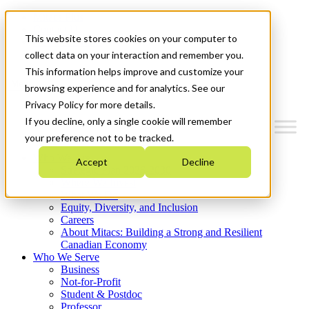
Mitacs Plus
Contact Us
This website stores cookies on your computer to
News & Events
Get Started
collect data on your interaction and remember you.
This information helps improve and customize your
Menu
browsing experience and for analytics. See our
Privacy Policy for more details.
If you decline, only a single cookie will remember
your preference not to be tracked.
Who We Are
Accept
Decline
Strategic Plan 2026-2030
Where We Invest
What We Do
Equity, Diversity, and Inclusion
Careers
About Mitacs: Building a Strong and Resilient
Canadian Economy
Who We Serve
Business
Not-for-Profit
Student & Postdoc
Professor