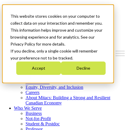
Mitacs Plus
Contact Us
This website stores cookies on your computer to
News & Events
Get Started
collect data on your interaction and remember you.
This information helps improve and customize your
Menu
browsing experience and for analytics. See our
Privacy Policy for more details.
If you decline, only a single cookie will remember
your preference not to be tracked.
Who We Are
Accept
Decline
Strategic Plan 2026-2030
Where We Invest
What We Do
Equity, Diversity, and Inclusion
Careers
About Mitacs: Building a Strong and Resilient
Canadian Economy
Who We Serve
Business
Not-for-Profit
Student & Postdoc
Professor