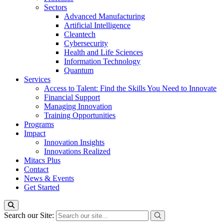
Sectors
Advanced Manufacturing
Artificial Intelligence
Cleantech
Cybersecurity
Health and Life Sciences
Information Technology
Quantum
Services
Access to Talent: Find the Skills You Need to Innovate
Financial Support
Managing Innovation
Training Opportunities
Programs
Impact
Innovation Insights
Innovations Realized
Mitacs Plus
Contact
News & Events
Get Started
Search our Site: