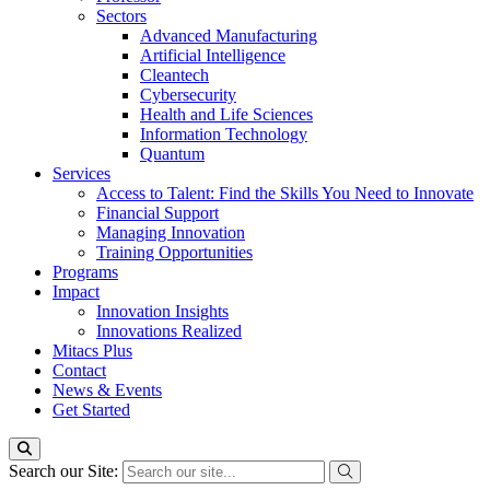
Sectors
Advanced Manufacturing
Artificial Intelligence
Cleantech
Cybersecurity
Health and Life Sciences
Information Technology
Quantum
Services
Access to Talent: Find the Skills You Need to Innovate
Financial Support
Managing Innovation
Training Opportunities
Programs
Impact
Innovation Insights
Innovations Realized
Mitacs Plus
Contact
News & Events
Get Started
Search our Site: