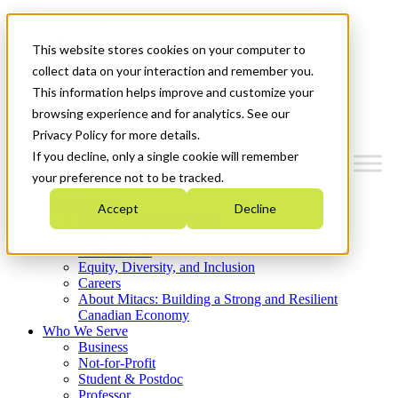
Mitacs Plus
Contact Us
This website stores cookies on your computer to
News & Events
Get Started
collect data on your interaction and remember you.
This information helps improve and customize your
Menu
browsing experience and for analytics. See our
Privacy Policy for more details.
If you decline, only a single cookie will remember
your preference not to be tracked.
Who We Are
Accept
Decline
Strategic Plan 2026-2030
Where We Invest
What We Do
Equity, Diversity, and Inclusion
Careers
About Mitacs: Building a Strong and Resilient
Canadian Economy
Who We Serve
Business
Not-for-Profit
Student & Postdoc
Professor