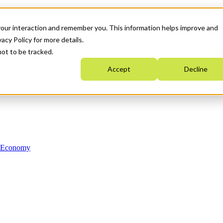
your interaction and remember you. This information helps improve and
acy Policy for more details.
not to be tracked.
Accept
Decline
n Economy