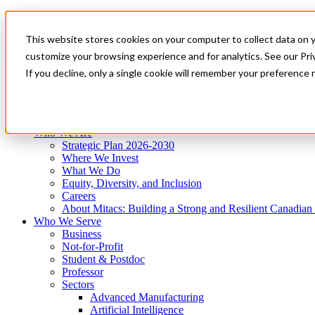
Mitacs Plus
Contact Us
This website stores cookies on your computer to collect data on 
News & Events
Get Started
customize your browsing experience and for analytics. See our Priv
Menu
If you decline, only a single cookie will remember your preference 
Who We Are
Who We Serve
Services
Programs
Impact
Who We Are
Strategic Plan 2026-2030
Where We Invest
What We Do
Equity, Diversity, and Inclusion
Careers
About Mitacs: Building a Strong and Resilient Canadia
Who We Serve
Business
Not-for-Profit
Student & Postdoc
Professor
Sectors
Advanced Manufacturing
Artificial Intelligence