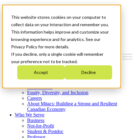
Mitacs Plus
Contact Us
This website stores cookies on your computer to
News & Events
Get Started
collect data on your interaction and remember you.
This information helps improve and customize your
Menu
browsing experience and for analytics. See our
Privacy Policy for more details.
If you decline, only a single cookie will remember
your preference not to be tracked.
Who We Are
Accept
Decline
Strategic Plan 2026-2030
Where We Invest
What We Do
Equity, Diversity, and Inclusion
Careers
About Mitacs: Building a Strong and Resilient
Canadian Economy
Who We Serve
Business
Not-for-Profit
Student & Postdoc
Professor