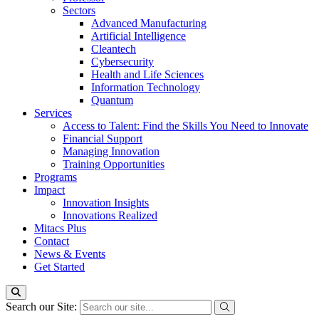
Sectors
Advanced Manufacturing
Artificial Intelligence
Cleantech
Cybersecurity
Health and Life Sciences
Information Technology
Quantum
Services
Access to Talent: Find the Skills You Need to Innovate
Financial Support
Managing Innovation
Training Opportunities
Programs
Impact
Innovation Insights
Innovations Realized
Mitacs Plus
Contact
News & Events
Get Started
Search our Site: