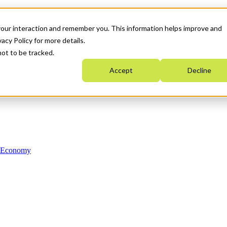
your interaction and remember you. This information helps improve and
acy Policy for more details.
not to be tracked.
Accept
Decline
n Economy