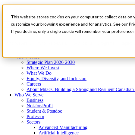
Mitacs Plus
Contact Us
This website stores cookies on your computer to collect data on 
News & Events
Get Started
customize your browsing experience and for analytics. See our Priv
Menu
If you decline, only a single cookie will remember your preference 
Who We Are
Who We Serve
Services
Programs
Impact
Who We Are
Strategic Plan 2026-2030
Where We Invest
What We Do
Equity, Diversity, and Inclusion
Careers
About Mitacs: Building a Strong and Resilient Canadia
Who We Serve
Business
Not-for-Profit
Student & Postdoc
Professor
Sectors
Advanced Manufacturing
Artificial Intelligence