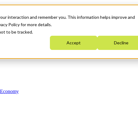
your interaction and remember you. This information helps improve and
acy Policy for more details.
not to be tracked.
Accept
Decline
n Economy