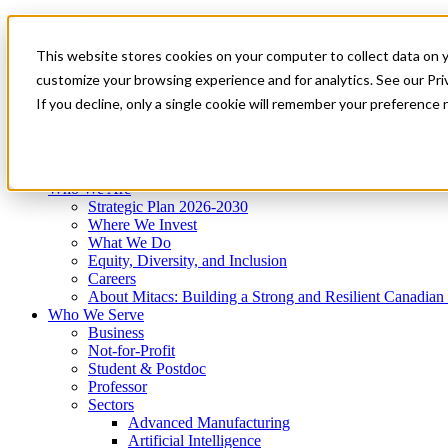
Mitacs Plus
Contact Us
This website stores cookies on your computer to collect data on 
News & Events
Get Started
customize your browsing experience and for analytics. See our Priv
Menu
If you decline, only a single cookie will remember your preference 
Who We Are
Who We Serve
Services
Programs
Impact
Who We Are
Strategic Plan 2026-2030
Where We Invest
What We Do
Equity, Diversity, and Inclusion
Careers
About Mitacs: Building a Strong and Resilient Canadia
Who We Serve
Business
Not-for-Profit
Student & Postdoc
Professor
Sectors
Advanced Manufacturing
Artificial Intelligence