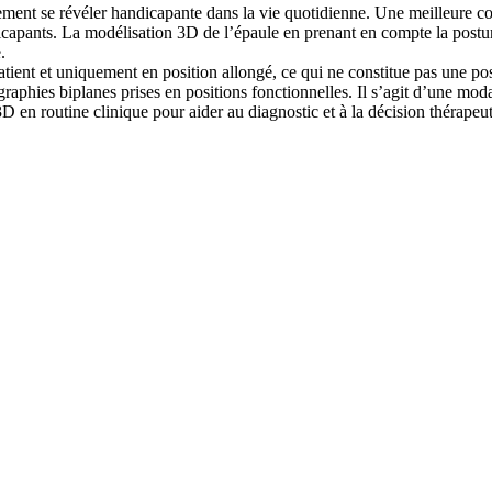
dement se révéler handicapante dans la vie quotidienne. Une meilleure 
apants. La modélisation 3D de l’épaule en prenant en compte la posture 
.
atient et uniquement en position allongé, ce qui ne constitue pas une pos
aphies biplanes prises en positions fonctionnelles. Il s’agit d’une moda
D en routine clinique pour aider au diagnostic et à la décision thérapeu