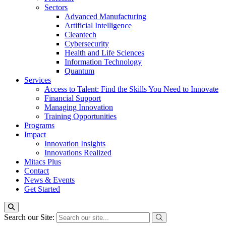
Sectors
Advanced Manufacturing
Artificial Intelligence
Cleantech
Cybersecurity
Health and Life Sciences
Information Technology
Quantum
Services
Access to Talent: Find the Skills You Need to Innovate
Financial Support
Managing Innovation
Training Opportunities
Programs
Impact
Innovation Insights
Innovations Realized
Mitacs Plus
Contact
News & Events
Get Started
Search our Site: