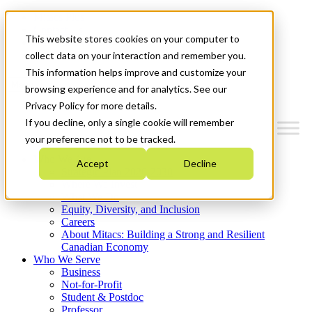
Mitacs Plus
Contact Us
This website stores cookies on your computer to
News & Events
Get Started
collect data on your interaction and remember you.
This information helps improve and customize your
Menu
browsing experience and for analytics. See our
Privacy Policy for more details.
If you decline, only a single cookie will remember
your preference not to be tracked.
Who We Are
Accept
Decline
Strategic Plan 2026-2030
Where We Invest
What We Do
Equity, Diversity, and Inclusion
Careers
About Mitacs: Building a Strong and Resilient
Canadian Economy
Who We Serve
Business
Not-for-Profit
Student & Postdoc
Professor