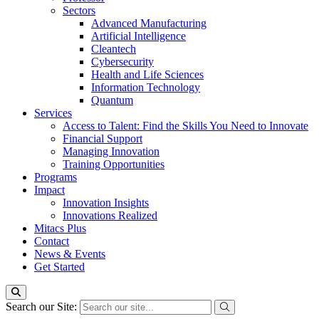
Sectors
Advanced Manufacturing
Artificial Intelligence
Cleantech
Cybersecurity
Health and Life Sciences
Information Technology
Quantum
Services
Access to Talent: Find the Skills You Need to Innovate
Financial Support
Managing Innovation
Training Opportunities
Programs
Impact
Innovation Insights
Innovations Realized
Mitacs Plus
Contact
News & Events
Get Started
Search our Site: