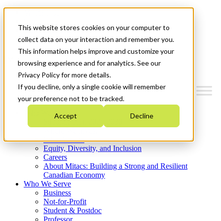
Mitacs Plus
Contact Us
This website stores cookies on your computer to
News & Events
Get Started
collect data on your interaction and remember you.
This information helps improve and customize your
Menu
browsing experience and for analytics. See our
Privacy Policy for more details.
If you decline, only a single cookie will remember
your preference not to be tracked.
Who We Are
Accept
Decline
Strategic Plan 2026-2030
Where We Invest
What We Do
Equity, Diversity, and Inclusion
Careers
About Mitacs: Building a Strong and Resilient
Canadian Economy
Who We Serve
Business
Not-for-Profit
Student & Postdoc
Professor