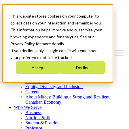
Mitacs Plus
Contact Us
This website stores cookies on your computer to
News & Events
Get Started
collect data on your interaction and remember you.
This information helps improve and customize your
Menu
browsing experience and for analytics. See our
Privacy Policy for more details.
If you decline, only a single cookie will remember
your preference not to be tracked.
Who We Are
Accept
Decline
Strategic Plan 2026-2030
Where We Invest
What We Do
Equity, Diversity, and Inclusion
Careers
About Mitacs: Building a Strong and Resilient
Canadian Economy
Who We Serve
Business
Not-for-Profit
Student & Postdoc
Professor