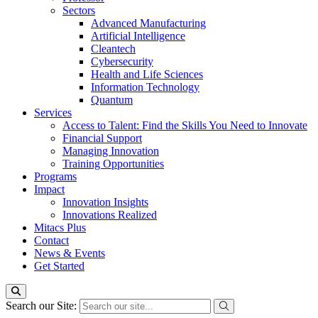
Sectors
Advanced Manufacturing
Artificial Intelligence
Cleantech
Cybersecurity
Health and Life Sciences
Information Technology
Quantum
Services
Access to Talent: Find the Skills You Need to Innovate
Financial Support
Managing Innovation
Training Opportunities
Programs
Impact
Innovation Insights
Innovations Realized
Mitacs Plus
Contact
News & Events
Get Started
Search our Site: