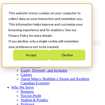
Mitacs Plus
Contact Us
This website stores cookies on your computer to
News & Events
Get Started
collect data on your interaction and remember you.
This information helps improve and customize your
Menu
browsing experience and for analytics. See our
Privacy Policy for more details.
If you decline, only a single cookie will remember
your preference not to be tracked.
Who We Are
Accept
Decline
Strategic Plan 2026-2030
Where We Invest
What We Do
Equity, Diversity, and Inclusion
Careers
About Mitacs: Building a Strong and Resilient
Canadian Economy
Who We Serve
Business
Not-for-Profit
Student & Postdoc
Professor