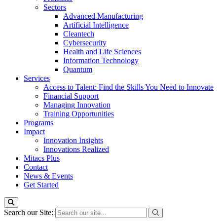
Sectors
Advanced Manufacturing
Artificial Intelligence
Cleantech
Cybersecurity
Health and Life Sciences
Information Technology
Quantum
Services
Access to Talent: Find the Skills You Need to Innovate
Financial Support
Managing Innovation
Training Opportunities
Programs
Impact
Innovation Insights
Innovations Realized
Mitacs Plus
Contact
News & Events
Get Started
Search our Site: