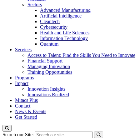
Sectors
Advanced Manufacturing
Artificial Intelligence
Cleantech
Cybersecurity
Health and Life Sciences
Information Technology
Quantum
Services
Access to Talent: Find the Skills You Need to Innovate
Financial Support
Managing Innovation
Training Opportunities
Programs
Impact
Innovation Insights
Innovations Realized
Mitacs Plus
Contact
News & Events
Get Started
Search our Site: