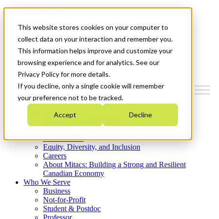
Mitacs Plus
Contact Us
This website stores cookies on your computer to
News & Events
Get Started
collect data on your interaction and remember you.
This information helps improve and customize your
Menu
browsing experience and for analytics. See our
Privacy Policy for more details.
If you decline, only a single cookie will remember
your preference not to be tracked.
Who We Are
Accept
Decline
Strategic Plan 2026-2030
Where We Invest
What We Do
Equity, Diversity, and Inclusion
Careers
About Mitacs: Building a Strong and Resilient
Canadian Economy
Who We Serve
Business
Not-for-Profit
Student & Postdoc
Professor