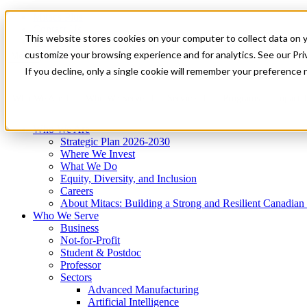
Mitacs Plus
Contact Us
This website stores cookies on your computer to collect data on 
News & Events
Get Started
customize your browsing experience and for analytics. See our Priv
Menu
If you decline, only a single cookie will remember your preference 
Who We Are
Who We Serve
Services
Programs
Impact
Who We Are
Strategic Plan 2026-2030
Where We Invest
What We Do
Equity, Diversity, and Inclusion
Careers
About Mitacs: Building a Strong and Resilient Canadia
Who We Serve
Business
Not-for-Profit
Student & Postdoc
Professor
Sectors
Advanced Manufacturing
Artificial Intelligence