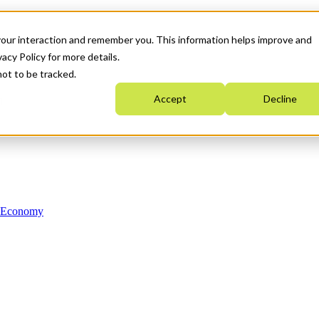
your interaction and remember you. This information helps improve and
acy Policy for more details.
not to be tracked.
Accept
Decline
n Economy