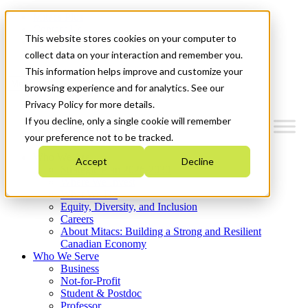
Mitacs Plus
Contact Us
This website stores cookies on your computer to
News & Events
Get Started
collect data on your interaction and remember you.
This information helps improve and customize your
Menu
browsing experience and for analytics. See our
Privacy Policy for more details.
If you decline, only a single cookie will remember
your preference not to be tracked.
Who We Are
Accept
Decline
Strategic Plan 2026-2030
Where We Invest
What We Do
Equity, Diversity, and Inclusion
Careers
About Mitacs: Building a Strong and Resilient
Canadian Economy
Who We Serve
Business
Not-for-Profit
Student & Postdoc
Professor