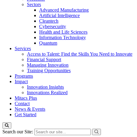
Sectors
Advanced Manufacturing
Artificial Intelligence
Cleantech
Cybersecurity
Health and Life Sciences
Information Technology
Quantum
Services
Access to Talent: Find the Skills You Need to Innovate
Financial Support
Managing Innovation
Training Opportunities
Programs
Impact
Innovation Insights
Innovations Realized
Mitacs Plus
Contact
News & Events
Get Started
Search our Site: