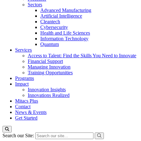
Sectors
Advanced Manufacturing
Artificial Intelligence
Cleantech
Cybersecurity
Health and Life Sciences
Information Technology
Quantum
Services
Access to Talent: Find the Skills You Need to Innovate
Financial Support
Managing Innovation
Training Opportunities
Programs
Impact
Innovation Insights
Innovations Realized
Mitacs Plus
Contact
News & Events
Get Started
Search our Site: