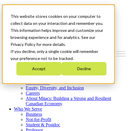
Mitacs Plus
Contact Us
This website stores cookies on your computer to
News & Events
Get Started
collect data on your interaction and remember you.
This information helps improve and customize your
Menu
browsing experience and for analytics. See our
Privacy Policy for more details.
If you decline, only a single cookie will remember
your preference not to be tracked.
Who We Are
Accept
Decline
Strategic Plan 2026-2030
Where We Invest
What We Do
Equity, Diversity, and Inclusion
Careers
About Mitacs: Building a Strong and Resilient
Canadian Economy
Who We Serve
Business
Not-for-Profit
Student & Postdoc
Professor