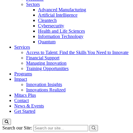
Sectors
Advanced Manufacturing
Artificial Intelligence
Cleantech
Cybersecurity
Health and Life Sciences
Information Technology
Quantum
Services
Access to Talent: Find the Skills You Need to Innovate
Financial Support
Managing Innovation
Training Opportunities
Programs
Impact
Innovation Insights
Innovations Realized
Mitacs Plus
Contact
News & Events
Get Started
Search our Site: