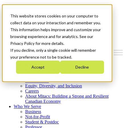
Mitacs Plus
Contact Us
This website stores cookies on your computer to
News & Events
Get Started
collect data on your interaction and remember you.
This information helps improve and customize your
Menu
browsing experience and for analytics. See our
Privacy Policy for more details.
If you decline, only a single cookie will remember
your preference not to be tracked.
Who We Are
Accept
Decline
Strategic Plan 2026-2030
Where We Invest
What We Do
Equity, Diversity, and Inclusion
Careers
About Mitacs: Building a Strong and Resilient
Canadian Economy
Who We Serve
Business
Not-for-Profit
Student & Postdoc
Professor