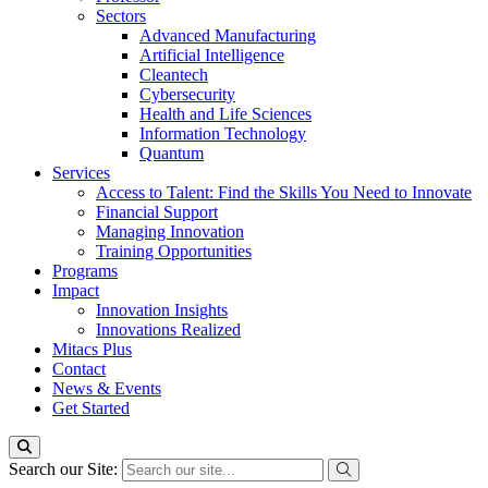
Sectors
Advanced Manufacturing
Artificial Intelligence
Cleantech
Cybersecurity
Health and Life Sciences
Information Technology
Quantum
Services
Access to Talent: Find the Skills You Need to Innovate
Financial Support
Managing Innovation
Training Opportunities
Programs
Impact
Innovation Insights
Innovations Realized
Mitacs Plus
Contact
News & Events
Get Started
Search our Site: