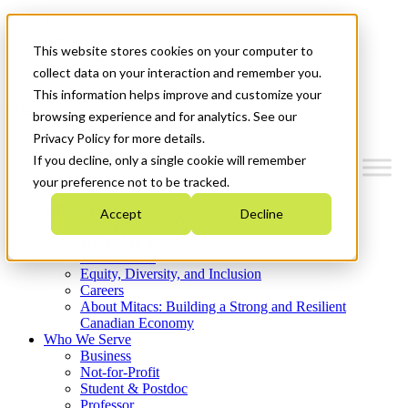
Mitacs Plus
Contact Us
This website stores cookies on your computer to
News & Events
Get Started
collect data on your interaction and remember you.
This information helps improve and customize your
Menu
browsing experience and for analytics. See our
Privacy Policy for more details.
If you decline, only a single cookie will remember
your preference not to be tracked.
Who We Are
Accept
Decline
Strategic Plan 2026-2030
Where We Invest
What We Do
Equity, Diversity, and Inclusion
Careers
About Mitacs: Building a Strong and Resilient
Canadian Economy
Who We Serve
Business
Not-for-Profit
Student & Postdoc
Professor