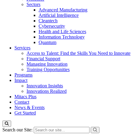
Sectors
Advanced Manufacturing
Artificial Intelligence
Cleantech
Cybersecurity
Health and Life Sciences
Information Technology
Quantum
Services
Access to Talent: Find the Skills You Need to Innovate
Financial Support
Managing Innovation
Training Opportunities
Programs
Impact
Innovation Insights
Innovations Realized
Mitacs Plus
Contact
News & Events
Get Started
Search our Site: