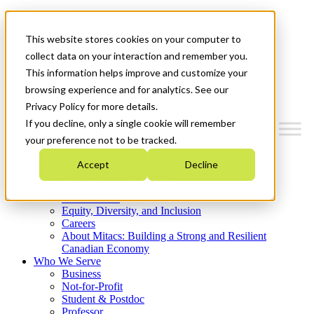
Mitacs Plus
Contact Us
This website stores cookies on your computer to
News & Events
Get Started
collect data on your interaction and remember you.
This information helps improve and customize your
Menu
browsing experience and for analytics. See our
Privacy Policy for more details.
If you decline, only a single cookie will remember
your preference not to be tracked.
Who We Are
Accept
Decline
Strategic Plan 2026-2030
Where We Invest
What We Do
Equity, Diversity, and Inclusion
Careers
About Mitacs: Building a Strong and Resilient
Canadian Economy
Who We Serve
Business
Not-for-Profit
Student & Postdoc
Professor