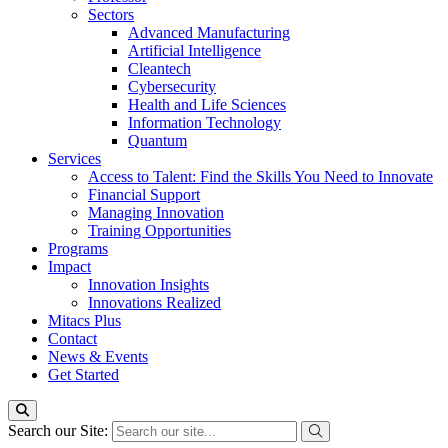
Sectors
Advanced Manufacturing
Artificial Intelligence
Cleantech
Cybersecurity
Health and Life Sciences
Information Technology
Quantum
Services
Access to Talent: Find the Skills You Need to Innovate
Financial Support
Managing Innovation
Training Opportunities
Programs
Impact
Innovation Insights
Innovations Realized
Mitacs Plus
Contact
News & Events
Get Started
Search our Site: