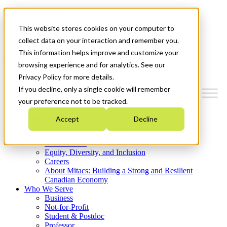
Mitacs Plus
Contact Us
This website stores cookies on your computer to
News & Events
Get Started
collect data on your interaction and remember you.
This information helps improve and customize your
Menu
browsing experience and for analytics. See our
Privacy Policy for more details.
If you decline, only a single cookie will remember
your preference not to be tracked.
Who We Are
Accept
Decline
Strategic Plan 2026-2030
Where We Invest
What We Do
Equity, Diversity, and Inclusion
Careers
About Mitacs: Building a Strong and Resilient
Canadian Economy
Who We Serve
Business
Not-for-Profit
Student & Postdoc
Professor