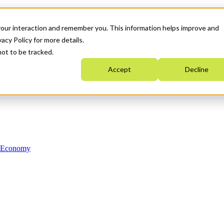
your interaction and remember you. This information helps improve and
acy Policy for more details.
not to be tracked.
Accept
Decline
n Economy