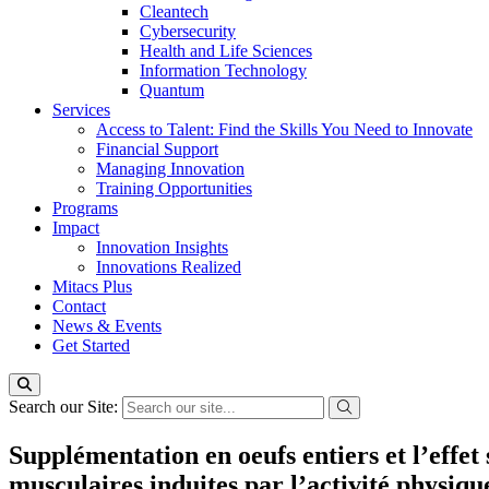
Cleantech
Cybersecurity
Health and Life Sciences
Information Technology
Quantum
Services
Access to Talent: Find the Skills You Need to Innovate
Financial Support
Managing Innovation
Training Opportunities
Programs
Impact
Innovation Insights
Innovations Realized
Mitacs Plus
Contact
News & Events
Get Started
Search our Site:
Supplémentation en oeufs entiers et l’effet
musculaires induites par l’activité physiqu