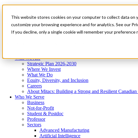
Mitacs Plus
Contact Us
This website stores cookies on your computer to collect data on 
News & Events
Get Started
customize your browsing experience and for analytics. See our Priv
Menu
If you decline, only a single cookie will remember your preference 
Who We Are
Who We Serve
Services
Programs
Impact
Who We Are
Strategic Plan 2026-2030
Where We Invest
What We Do
Equity, Diversity, and Inclusion
Careers
About Mitacs: Building a Strong and Resilient Canadia
Who We Serve
Business
Not-for-Profit
Student & Postdoc
Professor
Sectors
Advanced Manufacturing
Artificial Intelligence