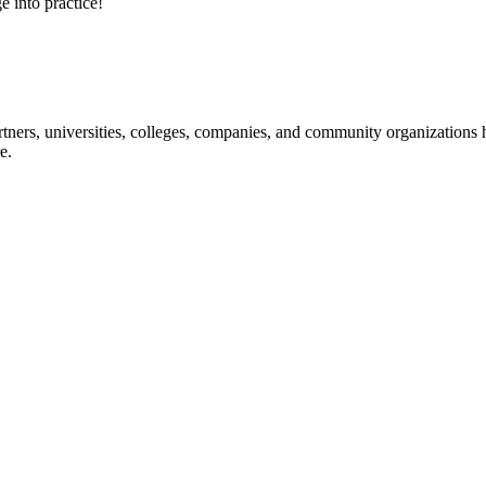
e into practice!
ners, universities, colleges, companies, and community organizations ha
e.