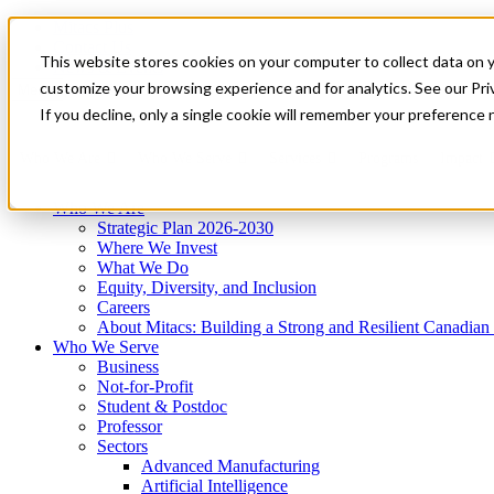
Mitacs Plus
Contact Us
This website stores cookies on your computer to collect data on 
News & Events
Get Started
customize your browsing experience and for analytics. See our Priv
Menu
If you decline, only a single cookie will remember your preference 
Who We Are
Who We Serve
Services
Programs
Impact
Who We Are
Strategic Plan 2026-2030
Where We Invest
What We Do
Equity, Diversity, and Inclusion
Careers
About Mitacs: Building a Strong and Resilient Canadia
Who We Serve
Business
Not-for-Profit
Student & Postdoc
Professor
Sectors
Advanced Manufacturing
Artificial Intelligence