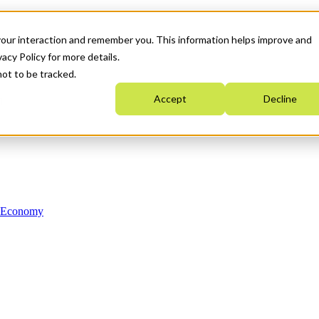
your interaction and remember you. This information helps improve and
acy Policy for more details.
not to be tracked.
Accept
Decline
n Economy