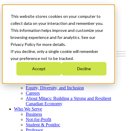
Mitacs Plus
Contact Us
This website stores cookies on your computer to
News & Events
Get Started
collect data on your interaction and remember you.
This information helps improve and customize your
Menu
browsing experience and for analytics. See our
Privacy Policy for more details.
If you decline, only a single cookie will remember
your preference not to be tracked.
Who We Are
Accept
Decline
Strategic Plan 2026-2030
Where We Invest
What We Do
Equity, Diversity, and Inclusion
Careers
About Mitacs: Building a Strong and Resilient
Canadian Economy
Who We Serve
Business
Not-for-Profit
Student & Postdoc
Professor