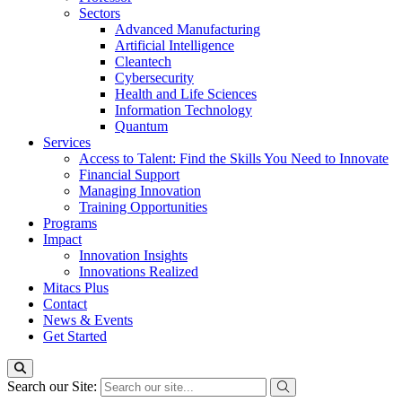
Sectors
Advanced Manufacturing
Artificial Intelligence
Cleantech
Cybersecurity
Health and Life Sciences
Information Technology
Quantum
Services
Access to Talent: Find the Skills You Need to Innovate
Financial Support
Managing Innovation
Training Opportunities
Programs
Impact
Innovation Insights
Innovations Realized
Mitacs Plus
Contact
News & Events
Get Started
Search our Site: