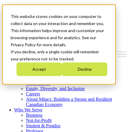
Mitacs Plus
Contact Us
This website stores cookies on your computer to
News & Events
Get Started
collect data on your interaction and remember you.
This information helps improve and customize your
Menu
browsing experience and for analytics. See our
Privacy Policy for more details.
If you decline, only a single cookie will remember
your preference not to be tracked.
Who We Are
Accept
Decline
Strategic Plan 2026-2030
Where We Invest
What We Do
Equity, Diversity, and Inclusion
Careers
About Mitacs: Building a Strong and Resilient
Canadian Economy
Who We Serve
Business
Not-for-Profit
Student & Postdoc
Professor