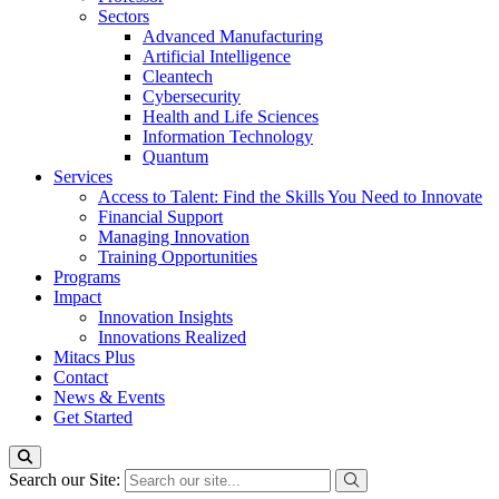
Sectors
Advanced Manufacturing
Artificial Intelligence
Cleantech
Cybersecurity
Health and Life Sciences
Information Technology
Quantum
Services
Access to Talent: Find the Skills You Need to Innovate
Financial Support
Managing Innovation
Training Opportunities
Programs
Impact
Innovation Insights
Innovations Realized
Mitacs Plus
Contact
News & Events
Get Started
Search our Site: