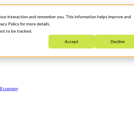
your interaction and remember you. This information helps improve and
acy Policy for more details.
not to be tracked.
Accept
Decline
n Economy