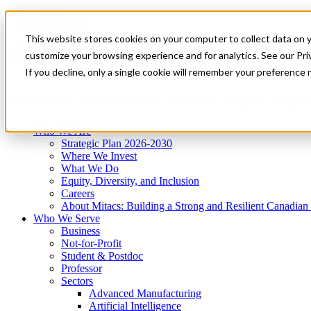
Mitacs Plus
Contact Us
This website stores cookies on your computer to collect data on 
News & Events
Get Started
customize your browsing experience and for analytics. See our Priv
Menu
If you decline, only a single cookie will remember your preference 
Who We Are
Who We Serve
Services
Programs
Impact
Who We Are
Strategic Plan 2026-2030
Where We Invest
What We Do
Equity, Diversity, and Inclusion
Careers
About Mitacs: Building a Strong and Resilient Canadia
Who We Serve
Business
Not-for-Profit
Student & Postdoc
Professor
Sectors
Advanced Manufacturing
Artificial Intelligence