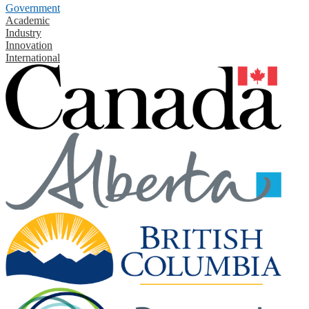
Government
Academic
Industry
Innovation
International