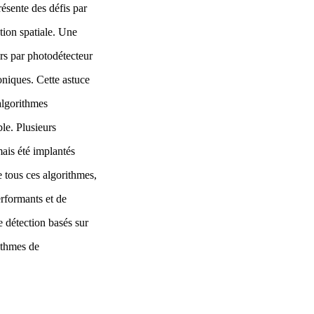
ésente des défis par
tion spatiale. Une
urs par photodétecteur
oniques. Cette astuce
algorithmes
ble. Plusieurs
mais été implantés
e tous ces algorithmes,
erformants et de
 détection basés sur
rithmes de