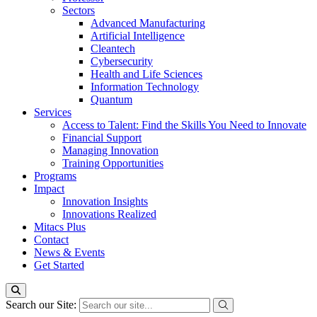
Sectors
Advanced Manufacturing
Artificial Intelligence
Cleantech
Cybersecurity
Health and Life Sciences
Information Technology
Quantum
Services
Access to Talent: Find the Skills You Need to Innovate
Financial Support
Managing Innovation
Training Opportunities
Programs
Impact
Innovation Insights
Innovations Realized
Mitacs Plus
Contact
News & Events
Get Started
Search our Site: