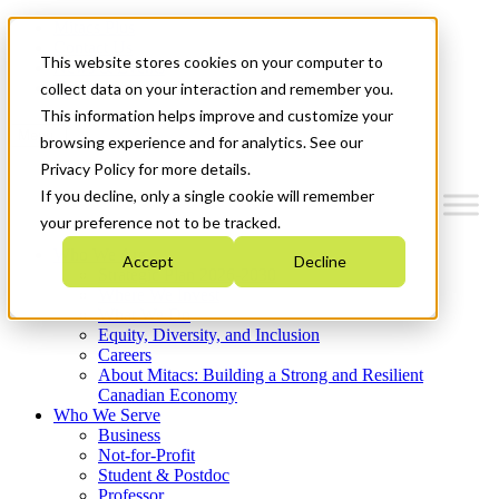
Mitacs Plus
Contact Us
This website stores cookies on your computer to
News & Events
Get Started
collect data on your interaction and remember you.
This information helps improve and customize your
Menu
browsing experience and for analytics. See our
Privacy Policy for more details.
If you decline, only a single cookie will remember
your preference not to be tracked.
Who We Are
Accept
Decline
Strategic Plan 2026-2030
Where We Invest
What We Do
Equity, Diversity, and Inclusion
Careers
About Mitacs: Building a Strong and Resilient
Canadian Economy
Who We Serve
Business
Not-for-Profit
Student & Postdoc
Professor