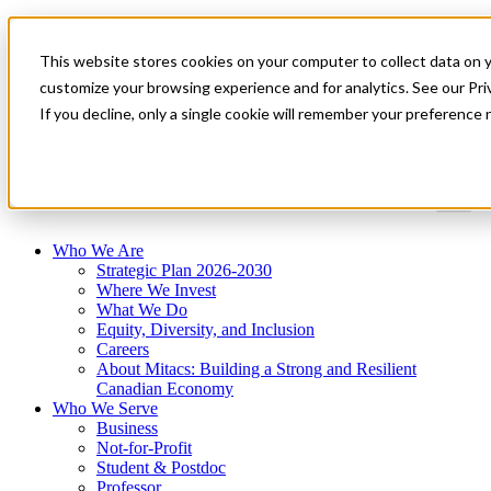
Mitacs Plus
Contact Us
This website stores cookies on your computer to collect data on 
News & Events
Get Started
customize your browsing experience and for analytics. See our Priv
If you decline, only a single cookie will remember your preference 
Menu
Who We Are
Strategic Plan 2026-2030
Where We Invest
What We Do
Equity, Diversity, and Inclusion
Careers
About Mitacs: Building a Strong and Resilient
Canadian Economy
Who We Serve
Business
Not-for-Profit
Student & Postdoc
Professor