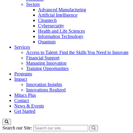
Sectors
Advanced Manufacturing
Artificial Intelligence
Cleantech
Cybersecurity
Health and Life Sciences
Information Technology
Quantum
Services
Access to Talent: Find the Skills You Need to Innovate
Financial Support
Managing Innovation
Training Opportunities
Programs
Impact
Innovation Insights
Innovations Realized
Mitacs Plus
Contact
News & Events
Get Started
Search our Site: