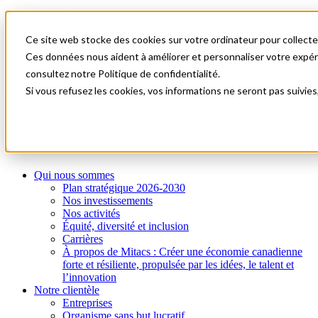
Mitacs Plus
Contactez-nous
Ce site web stocke des cookies sur votre ordinateur pour collecter
Nouvelles et événements
English
Ces données nous aident à améliorer et personnaliser votre expérie
Commençons!
consultez notre Politique de confidentialité.
Si vous refusez les cookies, vos informations ne seront pas suivies
A0
Menu
Qui nous sommes
Plan stratégique 2026-2030
Nos investissements
Nos activités
Équité, diversité et inclusion
Carrières
À propos de Mitacs : Créer une économie canadienne
forte et résiliente, propulsée par les idées, le talent et
l’innovation
Notre clientèle
Entreprises
Organisme sans but lucratif