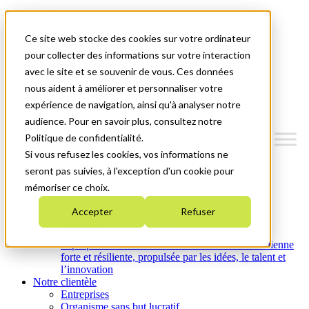
Mitacs Plus
Contactez-nous
Ce site web stocke des cookies sur votre ordinateur
Nouvelles et événements
English
pour collecter des informations sur votre interaction
Commençons!
avec le site et se souvenir de vous. Ces données
nous aident à améliorer et personnaliser votre
Menu
expérience de navigation, ainsi qu'à analyser notre
audience. Pour en savoir plus, consultez notre
Politique de confidentialité.
Si vous refusez les cookies, vos informations ne
Qui nous sommes
seront pas suivies, à l'exception d'un cookie pour
Plan stratégique 2026-2030
mémoriser ce choix.
Nos investissements
Nos activités
Accepter
Refuser
Équité, diversité et inclusion
Carrières
À propos de Mitacs : Créer une économie canadienne
forte et résiliente, propulsée par les idées, le talent et
l’innovation
Notre clientèle
Entreprises
Organisme sans but lucratif