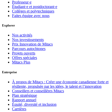
Professeur·e
Étudiant·e et postdoctorant·e
Collèges et polytechniques
Faites équipe avec nous
Explorer
Nos activités
Nos investissements
Prix Innovation de Mitacs
Parcours autochtones
Projets ouverts
Offres spéciales
Mitacs Plus
Entreprise
À propos de Mitacs : Créer une économie canadienne forte et
résiliente, propulsée par les idées, le talent et l’innovation
Conseillers et conseillères Mitacs
Plan stratégique
Rapport annuel
Équité, diversité et inclusion
Carrières