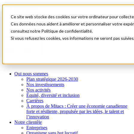
Mitacs Plus
Contactez-nous
Ce site web stocke des cookies sur votre ordinateur pour collecter
Nouvelles et événements
English
Ces données nous aident à améliorer et personnaliser votre expérie
Commençons!
consultez notre Politique de confidentialité.
Si vous refusez les cookies, vos informations ne seront pas suivies
A0
Menu
Qui nous sommes
Plan stratégique 2026-2030
Nos investissements
Nos activités
Équité, diversité et inclusion
Carrières
À propos de Mitacs : Créer une économie canadienne
forte et résiliente, propulsée par les idées, le talent et
l’innovation
Notre clientèle
Entreprises
Organisme sans but lucratif