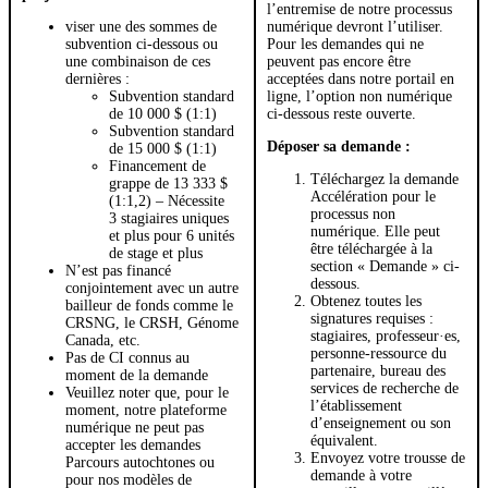
l’entremise de notre processus
viser une des sommes de
numérique devront l’utiliser.
subvention ci-dessous ou
Pour les demandes qui ne
une combinaison de ces
peuvent pas encore être
dernières :
acceptées dans notre portail en
Subvention standard
ligne, l’option non numérique
de 10 000 $ (1:1)
ci-dessous reste ouverte.
Subvention standard
Déposer sa demande :
de 15 000 $ (1:1)
Financement de
Téléchargez la demande
grappe de 13 333 $
Accélération pour le
(1:1,2) – Nécessite
processus non
3 stagiaires uniques
numérique. Elle peut
et plus pour 6 unités
être téléchargée à la
de stage et plus
section « Demande » ci-
N’est pas financé
dessous.
conjointement avec un autre
Obtenez toutes les
bailleur de fonds comme le
signatures requises :
CRSNG, le CRSH, Génome
stagiaires, professeur·es,
Canada, etc.
personne-ressource du
Pas de CI connus au
partenaire, bureau des
moment de la demande
services de recherche de
Veuillez noter que, pour le
l’établissement
moment, notre plateforme
d’enseignement ou son
numérique ne peut pas
équivalent.
accepter les demandes
Envoyez votre trousse de
Parcours autochtones ou
demande à votre
pour nos modèles de