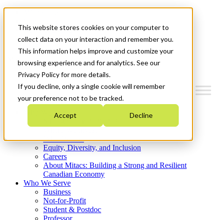
Mitacs Plus
Contact Us
This website stores cookies on your computer to
News & Events
Get Started
collect data on your interaction and remember you.
This information helps improve and customize your
Menu
browsing experience and for analytics. See our
Privacy Policy for more details.
If you decline, only a single cookie will remember
your preference not to be tracked.
Who We Are
Accept
Decline
Strategic Plan 2026-2030
Where We Invest
What We Do
Equity, Diversity, and Inclusion
Careers
About Mitacs: Building a Strong and Resilient
Canadian Economy
Who We Serve
Business
Not-for-Profit
Student & Postdoc
Professor