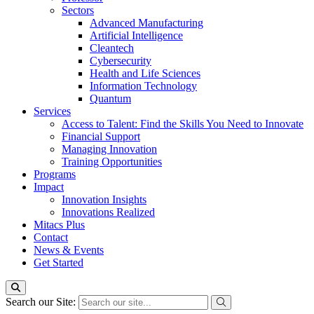
Sectors
Advanced Manufacturing
Artificial Intelligence
Cleantech
Cybersecurity
Health and Life Sciences
Information Technology
Quantum
Services
Access to Talent: Find the Skills You Need to Innovate
Financial Support
Managing Innovation
Training Opportunities
Programs
Impact
Innovation Insights
Innovations Realized
Mitacs Plus
Contact
News & Events
Get Started
Search our Site: