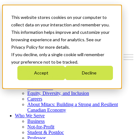
Mitacs Plus
Contact Us
This website stores cookies on your computer to
News & Events
Get Started
collect data on your interaction and remember you.
This information helps improve and customize your
Menu
browsing experience and for analytics. See our
Privacy Policy for more details.
If you decline, only a single cookie will remember
your preference not to be tracked.
Who We Are
Accept
Decline
Strategic Plan 2026-2030
Where We Invest
What We Do
Equity, Diversity, and Inclusion
Careers
About Mitacs: Building a Strong and Resilient
Canadian Economy
Who We Serve
Business
Not-for-Profit
Student & Postdoc
Professor