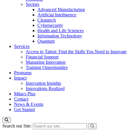
Sectors
Advanced Manufacturing
Artificial Intelligence
Cleantech
Cybersecurity
Health and Life Sciences
Information Technology
Quantum
Services
Access to Talent: Find the Skills You Need to Innovate
Financial Support
Managing Innovation
Training Opportunities
Programs
Impact
Innovation Insights
Innovations Realized
Mitacs Plus
Contact
News & Events
Get Started
Search our Site: