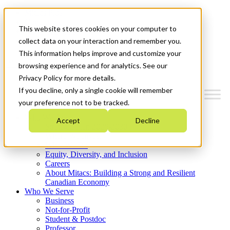
Mitacs Plus
Contact Us
This website stores cookies on your computer to
News & Events
Get Started
collect data on your interaction and remember you.
This information helps improve and customize your
Menu
browsing experience and for analytics. See our
Privacy Policy for more details.
If you decline, only a single cookie will remember
your preference not to be tracked.
Who We Are
Accept
Decline
Strategic Plan 2026-2030
Where We Invest
What We Do
Equity, Diversity, and Inclusion
Careers
About Mitacs: Building a Strong and Resilient
Canadian Economy
Who We Serve
Business
Not-for-Profit
Student & Postdoc
Professor