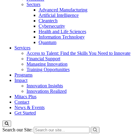
Sectors
Advanced Manufacturing
Artificial Intelligence
Cleantech
Cybersecurity
Health and Life Sciences
Information Technology
Quantum
Services
Access to Talent: Find the Skills You Need to Innovate
Financial Support
Managing Innovation
Training Opportunities
Programs
Impact
Innovation Insights
Innovations Realized
Mitacs Plus
Contact
News & Events
Get Started
Search our Site: