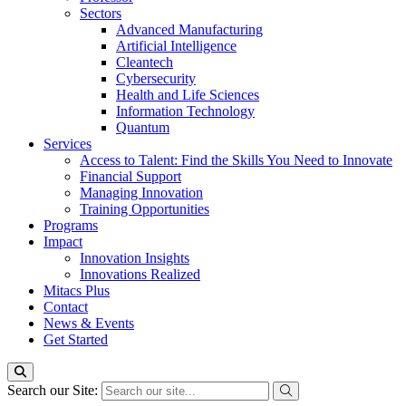
Sectors
Advanced Manufacturing
Artificial Intelligence
Cleantech
Cybersecurity
Health and Life Sciences
Information Technology
Quantum
Services
Access to Talent: Find the Skills You Need to Innovate
Financial Support
Managing Innovation
Training Opportunities
Programs
Impact
Innovation Insights
Innovations Realized
Mitacs Plus
Contact
News & Events
Get Started
Search our Site: