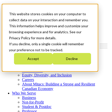
Mitacs Plus
Contact Us
This website stores cookies on your computer to
News & Events
Get Started
collect data on your interaction and remember you.
This information helps improve and customize your
Menu
browsing experience and for analytics. See our
Privacy Policy for more details.
If you decline, only a single cookie will remember
your preference not to be tracked.
Who We Are
Accept
Decline
Strategic Plan 2026-2030
Where We Invest
What We Do
Equity, Diversity, and Inclusion
Careers
About Mitacs: Building a Strong and Resilient
Canadian Economy
Who We Serve
Business
Not-for-Profit
Student & Postdoc
Professor