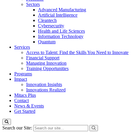
Sectors
Advanced Manufacturing
Artificial Intelligence
Cleantech
Cybersecurity
Health and Life Sciences
Information Technology
Quantum
Services
Access to Talent: Find the Skills You Need to Innovate
Financial Support
Managing Innovation
Training Opportunities
Programs
Impact
Innovation Insights
Innovations Realized
Mitacs Plus
Contact
News & Events
Get Started
Search our Site: