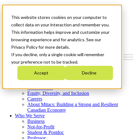
Mitacs Plus
Contact Us
This website stores cookies on your computer to
News & Events
Get Started
collect data on your interaction and remember you.
This information helps improve and customize your
Menu
browsing experience and for analytics. See our
Privacy Policy for more details.
If you decline, only a single cookie will remember
your preference not to be tracked.
Who We Are
Accept
Decline
Strategic Plan 2026-2030
Where We Invest
What We Do
Equity, Diversity, and Inclusion
Careers
About Mitacs: Building a Strong and Resilient
Canadian Economy
Who We Serve
Business
Not-for-Profit
Student & Postdoc
Professor